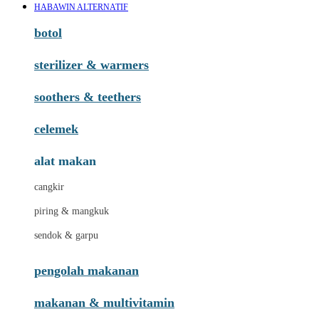
HABAWIN ALTERNATIF
botol
sterilizer & warmers
soothers & teethers
celemek
alat makan
cangkir
piring & mangkuk
sendok & garpu
pengolah makanan
makanan & multivitamin