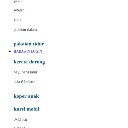
gaun
setelan
jaket
pakaian dalam
pakaian tidur
HABAWIN LOGIN
kereta dorong
bayi baru lahir
usia 6 bulan+
koper anak
kursi mobil
0-13 Kg