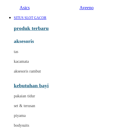
Asics
Aveeno
SITUS SLOT GACOR
produk terbaru
aksesoris
tas
kacamata
aksesoris rambut
kebutuhan bayi
pakaian tidur
set & terusan
piyama
bodysuits