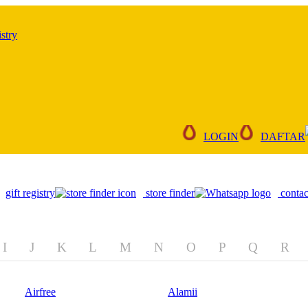
istry
LOGIN
DAFTAR
gift registry
store finder
contac
I
J
K
L
M
N
O
P
Q
R
Airfree
Alamii