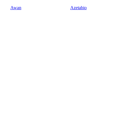
Awan
Azetabio