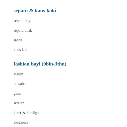
sepatu & kaus kaki
sepatu bayi
sepatu anak
sandal
kaus kaki
fashion bayi (0bln-3thn)
atasan
bawahan
gaun
setelan
jaket & kardigan
aksesoris